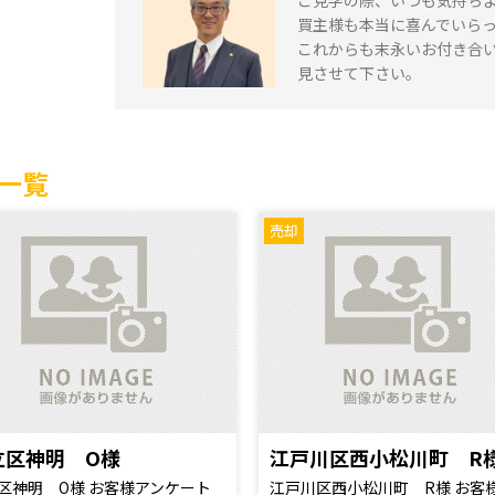
ご見学の際、いつも気持ち
買主様も本当に喜んでいら
これからも末永いお付き合
見させて下さい。
一覧
売却
立区神明 O様
江戸川区西小松川町 R
区神明 O様 お客様アンケート
江戸川区西小松川町 R様 お客