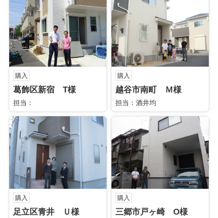
購入
購入
葛飾区新宿 T様
越谷市南町 Ｍ様
担当：
担当：酒井均
購入
購入
足立区青井 Ｕ様
三郷市戸ヶ崎 O様