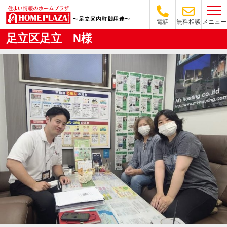
メニュー
電話
無料相談
足立区足立 N様