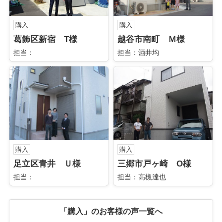
購入
購入
葛飾区新宿 T様
越谷市南町 Ｍ様
担当：
担当：酒井均
購入
購入
足立区青井 Ｕ様
三郷市戸ヶ崎 O様
担当：
担当：高槻達也
「購入」のお客様の声一覧へ