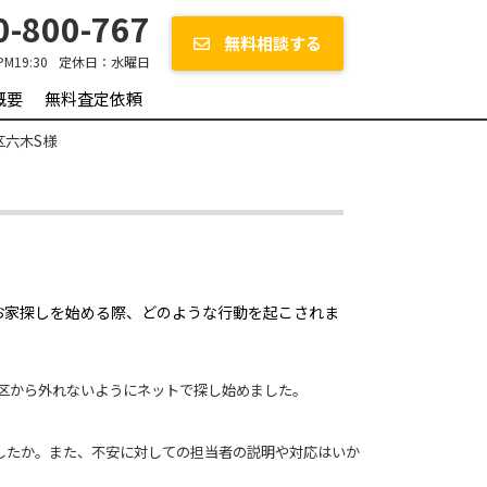
-800-767
無料相談する
PM19:30
定休日：
水曜日
概要
無料査定依頼
区六木S様
、お家探しを始める際、どのような行動を起こされま
学区から外れないようにネットで探し始めました。
ましたか。また、不安に対しての担当者の説明や対応はいか