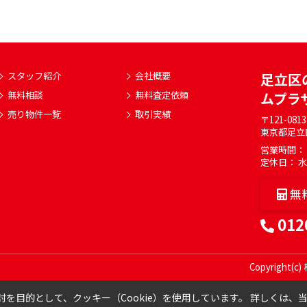
スタッフ紹介
会社概要
足立区
無料相談
無料査定依頼
ムプラ
売り物件一覧
取引実績
〒121-0813
東京都足立
営業時間： A
定休日： 
無
012
Copyright(
を目的として、クッキー（Cookie）を使用しています。
詳しくは、