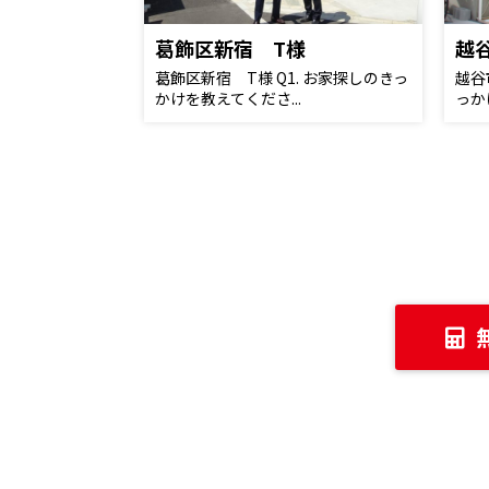
葛飾区新宿 T様
越
葛飾区新宿 T様 Q1. お家探しのきっ
越谷
かけを教えてくださ...
っか