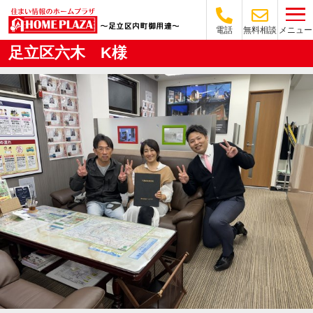
メニュー
電話
無料相談
足立区六木 K様