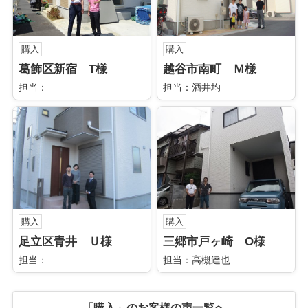
購入
購入
葛飾区新宿 T様
越谷市南町 Ｍ様
担当：
担当：酒井均
購入
購入
足立区青井 Ｕ様
三郷市戸ヶ崎 O様
担当：
担当：高槻達也
「購入」のお客様の声一覧へ