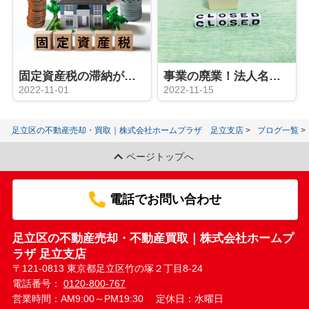
固定資産税の滞納がある家は売却できる？その条件と方法を解説
事業の廃業！法人名義の不動産売却をおこなう方法と流れとは？
2022-11-01
2022-11-15
足立区の不動産売却・買取｜株式会社ホームプラザ 足立支店
ブログ一覧
ページトップへ
電話でお問い合わせ
足立区の不動産売却・不動産買取｜株式会社ホームプ
ラザ 足立支店
〒121-0813 東京都足立区竹の塚２丁目8-24
電話番号：
0120-800-767
営業時間：AM9:00～PM19:30
定休日：水曜日